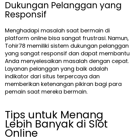
Dukungan Pelanggan yang
Responsif
Menghadapi masalah saat bermain di
platform online bisa sangat frustrasi. Namun,
Tohir78 memiliki sistem dukungan pelanggan
yang sangat responsif dan dapat membantu
Anda menyelesaikan masalah dengan cepat.
Layanan pelanggan yang baik adalah
indikator dari situs terpercaya dan
memberikan ketenangan pikiran bagi para
pemain saat mereka bermain.
Tips untuk Menang
Lebih Banyak di Slot
Online