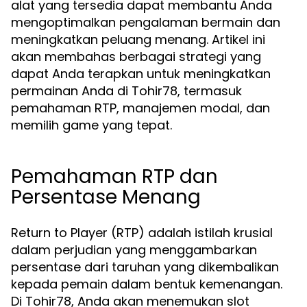
alat yang tersedia dapat membantu Anda
mengoptimalkan pengalaman bermain dan
meningkatkan peluang menang. Artikel ini
akan membahas berbagai strategi yang
dapat Anda terapkan untuk meningkatkan
permainan Anda di Tohir78, termasuk
pemahaman RTP, manajemen modal, dan
memilih game yang tepat.
Pemahaman RTP dan
Persentase Menang
Return to Player (RTP) adalah istilah krusial
dalam perjudian yang menggambarkan
persentase dari taruhan yang dikembalikan
kepada pemain dalam bentuk kemenangan.
Di Tohir78, Anda akan menemukan slot