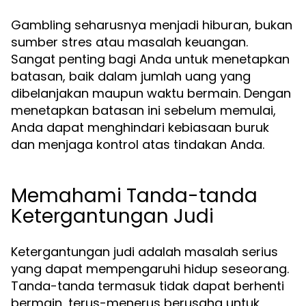
Gambling seharusnya menjadi hiburan, bukan
sumber stres atau masalah keuangan.
Sangat penting bagi Anda untuk menetapkan
batasan, baik dalam jumlah uang yang
dibelanjakan maupun waktu bermain. Dengan
menetapkan batasan ini sebelum memulai,
Anda dapat menghindari kebiasaan buruk
dan menjaga kontrol atas tindakan Anda.
Memahami Tanda-tanda
Ketergantungan Judi
Ketergantungan judi adalah masalah serius
yang dapat mempengaruhi hidup seseorang.
Tanda-tanda termasuk tidak dapat berhenti
bermain, terus-menerus berusaha untuk