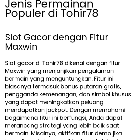
Jenis Permainan
Populer di Tohir78
Slot Gacor dengan Fitur
Maxwin
Slot gacor di Tohir78 dikenal dengan fitur
Maxwin yang menjanjikan pengalaman
bermain yang menguntungkan. Fitur ini
biasanya termasuk bonus putaran gratis,
pengganda kemenangan, dan simbol khusus
yang dapat meningkatkan peluang
mendapatkan jackpot. Dengan memahami
bagaimana fitur ini berfungsi, Anda dapat
merancang strategi yang lebih baik saat
bermain. Misalnya, aktifkan fitur demo jika