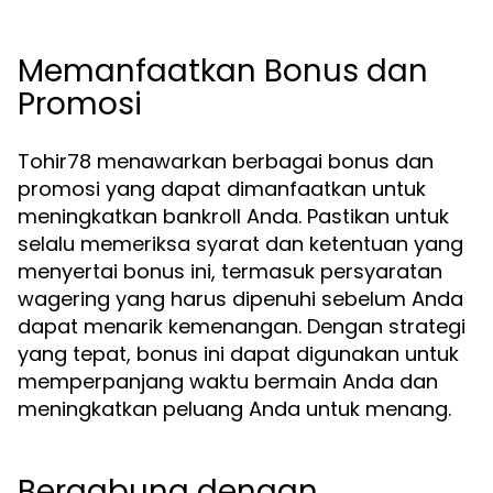
Memanfaatkan Bonus dan
Promosi
Tohir78 menawarkan berbagai bonus dan
promosi yang dapat dimanfaatkan untuk
meningkatkan bankroll Anda. Pastikan untuk
selalu memeriksa syarat dan ketentuan yang
menyertai bonus ini, termasuk persyaratan
wagering yang harus dipenuhi sebelum Anda
dapat menarik kemenangan. Dengan strategi
yang tepat, bonus ini dapat digunakan untuk
memperpanjang waktu bermain Anda dan
meningkatkan peluang Anda untuk menang.
Bergabung dengan