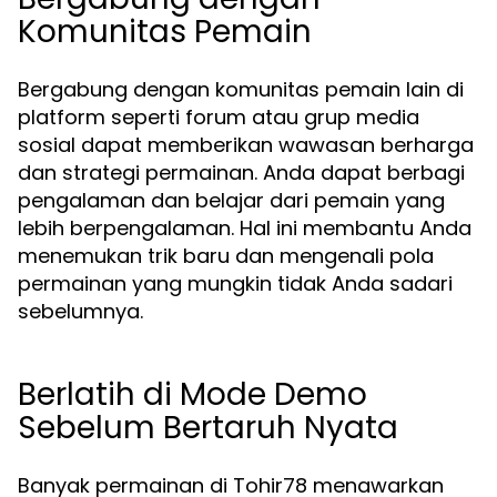
Komunitas Pemain
Bergabung dengan komunitas pemain lain di
platform seperti forum atau grup media
sosial dapat memberikan wawasan berharga
dan strategi permainan. Anda dapat berbagi
pengalaman dan belajar dari pemain yang
lebih berpengalaman. Hal ini membantu Anda
menemukan trik baru dan mengenali pola
permainan yang mungkin tidak Anda sadari
sebelumnya.
Berlatih di Mode Demo
Sebelum Bertaruh Nyata
Banyak permainan di Tohir78 menawarkan